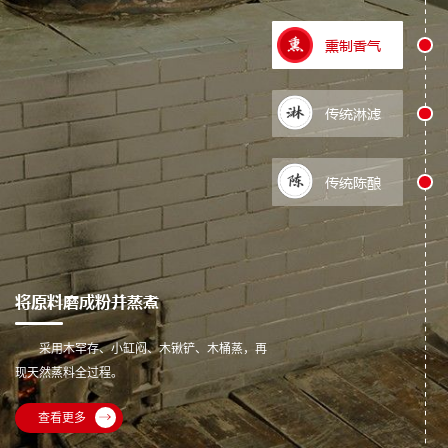
熏制香气
传统淋滤
传统陈酿
将原料磨成粉并蒸煮
采用木罕存、小缸闷、木锹铲、木桶蒸，再
现天然蒸料全过程。
查看更多